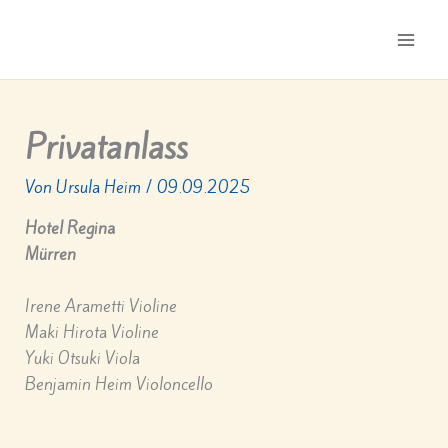
Zum
Inhalt
Main
springen
Men
Privatanlass
Von
Ursula Heim
/
09.09.2025
Hotel Regina
Mürren
Irene Arametti Violine
Maki Hirota Violine
Yuki Otsuki Viola
Benjamin Heim Violoncello