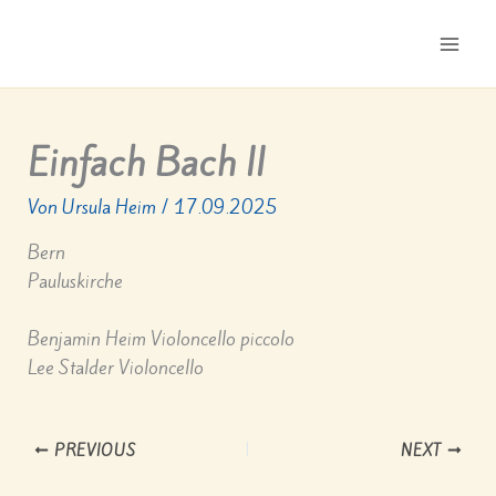
Zum
Inhalt
Main
springen
Men
Einfach Bach II
Von
Ursula Heim
/
17.09.2025
Bern
Pauluskirche
Benjamin Heim Violoncello piccolo
Lee Stalder Violoncello
PREVIOUS
NEXT